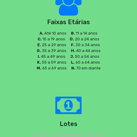
Faixas Etárias
A.
Até 10 anos
B.
11 a 14 anos
C.
15 a 19 anos
D.
20 a 24 anos
E.
25 a 29 anos
F.
30 a 34 anos
G.
35 a 39 anos
H.
40 a 44 anos
I.
45 a 49 anos
J.
50 a 54 anos
K.
55 a 59 anos
L.
60 a 64 anos
M.
65 a 69 anos
N.
70 em diante
Lotes
LOTE 01 - SEM CAMISETA - R$ 35,00