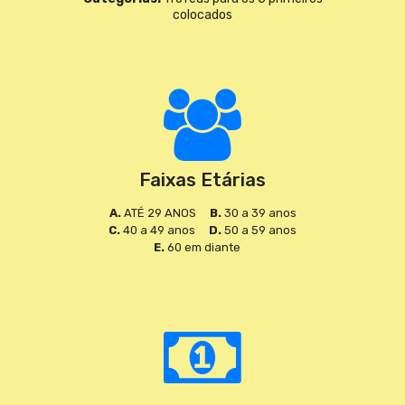
colocados
Faixas Etárias
A.
ATÉ 29 ANOS
B.
30 a 39 anos
C.
40 a 49 anos
D.
50 a 59 anos
E.
60 em diante