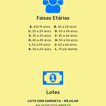
Faixas Etárias
A.
Até 19 anos
B.
20 a 24 anos
C.
25 a 29 anos
D.
30 a 34 anos
E.
35 a 39 anos
F.
40 a 44 anos
G.
45 a 49 anos
H.
50 a 54 anos
I.
55 a 59 anos
J.
60 a 64 anos
K.
65 a 69 anos
L.
70 em diante
Lotes
LOTE COM CAMISETA - R$ 60,00
Até 14/08/2026
ABERTO